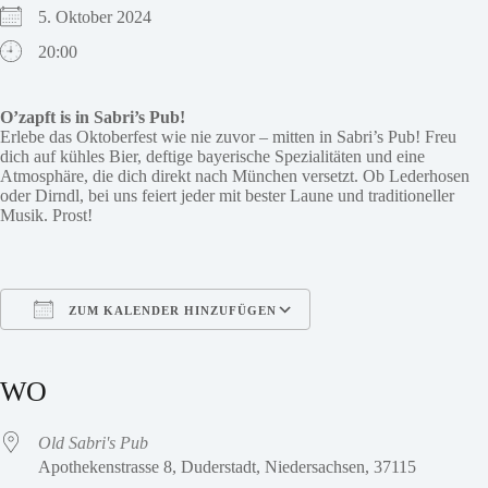
5. Oktober 2024
20:00
O’zapft is in Sabri’s Pub!
Erlebe das Oktoberfest wie nie zuvor – mitten in Sabri’s Pub! Freu
dich auf kühles Bier, deftige bayerische Spezialitäten und eine
Atmosphäre, die dich direkt nach München versetzt. Ob Lederhosen
oder Dirndl, bei uns feiert jeder mit bester Laune und traditioneller
Musik. Prost!
ZUM KALENDER HINZUFÜGEN
ICS herunterladen
Google Kalender
iCalendar
Office 365
Outlook Live
WO
Old Sabri's Pub
Apothekenstrasse 8, Duderstadt, Niedersachsen, 37115