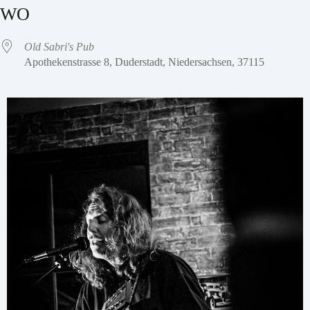
WO
Old Sabri's Pub
Apothekenstrasse 8, Duderstadt, Niedersachsen, 37115