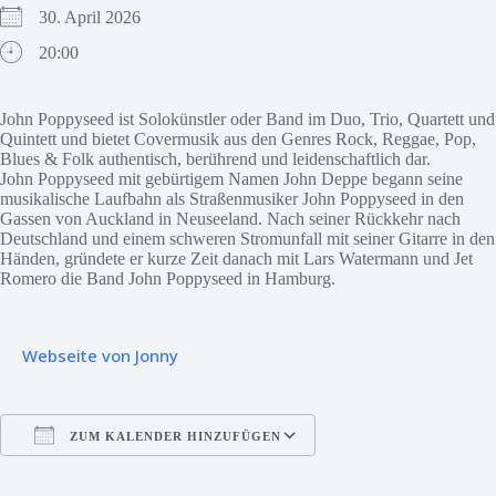
30. April 2026
20:00
John Poppyseed ist Solokünstler oder Band im Duo, Trio, Quartett und
Quintett und bietet Covermusik aus den Genres Rock, Reggae, Pop,
Blues & Folk authentisch, berührend und leidenschaftlich dar.
John Poppyseed mit gebürtigem Namen John Deppe begann seine
musikalische Laufbahn als Straßenmusiker John Poppyseed in den
Gassen von Auckland in Neuseeland. Nach seiner Rückkehr nach
Deutschland und einem schweren Stromunfall mit seiner Gitarre in den
Händen, gründete er kurze Zeit danach mit Lars Watermann und Jet
Romero die Band John Poppyseed in Hamburg.
Webseite von Jonny
ZUM KALENDER HINZUFÜGEN
ICS herunterladen
Google Kalender
iCalendar
Office 365
Outlook Live